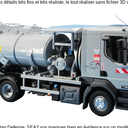
détails très fins et très réaliste, le tout réaliser sans fichier 
Titan Defense, SEA? vos marques bien en évidence sur un mod