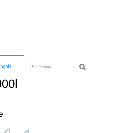
ançais
000l
e