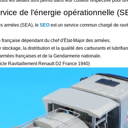
us les détails sont peints dans leur couleur respective pour une 
rvice de l'énergie opérationnelle (
s armées (SEA), le
SEO
est un service commun chargé de ravita
e française dépendant du chef d'État-Major des armées.
ockage, la distribution et la qualité des carburants et lubrifiant
 armées françaises et de la Gendarmerie nationale.
ticle Ravitaillement Renault D2 France 1940)